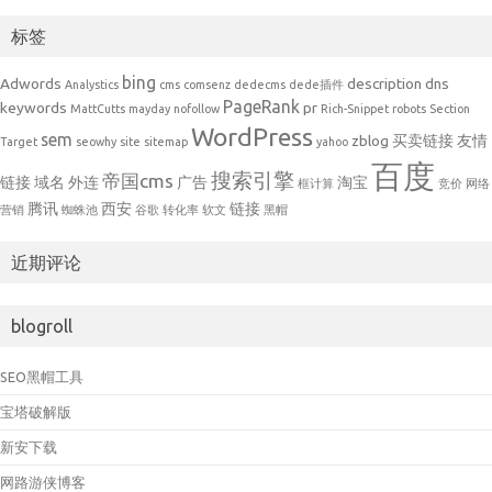
标签
bing
Adwords
description
dns
Analystics
cms
comsenz
dedecms
dede插件
PageRank
keywords
pr
MattCutts
mayday
nofollow
Rich-Snippet
robots
Section
WordPress
sem
zblog
买卖链接
友情
Target
seowhy
site
sitemap
yahoo
百度
搜索引擎
帝国cms
链接
域名
外连
广告
淘宝
框计算
竞价
网络
腾讯
西安
链接
营销
蜘蛛池
谷歌
转化率
软文
黑帽
近期评论
blogroll
SEO黑帽工具
宝塔破解版
新安下载
网路游侠博客