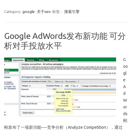
Category:
google
关于seo
标签：
搜索引擎
Google AdWords发布新功能 可分
析对手投放水平
G
oo
gl
e
A
d
W
or
ds
刚
刚发布了一项新功能──竞争分析（Analyze Competition），通过