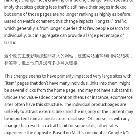
rankings change, not a crawling or indexing change, which seems to
imply that sites getting less traffic still have their pages indexed,
but some of those pages are no longer ranking as highly as before.
Based on Matt’s comment, this change impacts “long tail” traffic,
which generally is from longer queries that few people search for
individually, but in aggregate can provide a large percentage of
traffic
这个改变主要影响那些非常大的网站，这些网站通常利用网站结构，
标签等，但是他们并没有多少导入链接。
This change seems to have primarily impacted very large sites with
“item” pages that don’t have many individual links into them, might
be several clicks from the home page, and may not have substantial
unique and value-added content on them. For instance, ecommerce
sites often have this structure. The individual product pages are
unlikely to attract external links and the majority of the content may
be imported from a manufacturer database. Of course, as with any
change that results in a traffic hit for some sites, other sites
experience the opposite. Based on Matt’s comment at Google I/O,