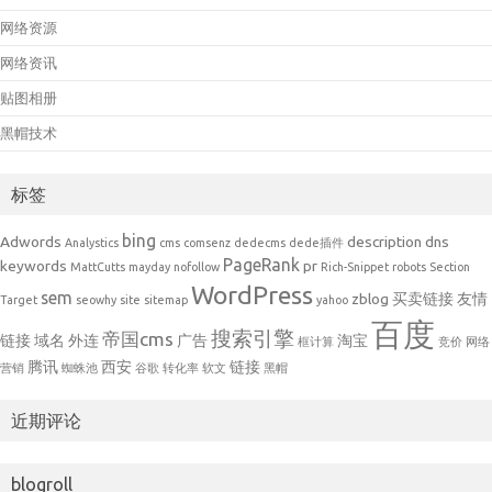
网络资源
网络资讯
贴图相册
黑帽技术
标签
bing
Adwords
description
dns
Analystics
cms
comsenz
dedecms
dede插件
PageRank
keywords
pr
MattCutts
mayday
nofollow
Rich-Snippet
robots
Section
WordPress
sem
zblog
买卖链接
友情
Target
seowhy
site
sitemap
yahoo
百度
搜索引擎
帝国cms
链接
域名
外连
广告
淘宝
框计算
竞价
网络
腾讯
西安
链接
营销
蜘蛛池
谷歌
转化率
软文
黑帽
近期评论
blogroll