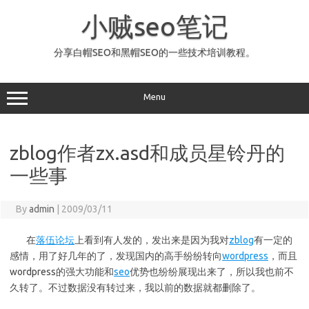
Skip
to
小贼seo笔记
content
分享白帽SEO和黑帽SEO的一些技术培训教程。
Menu
zblog作者zx.asd和成员星铃丹的
一些事
By
admin
|
2009/03/11
在
落伍论坛
上看到有人发的，发出来是因为我对
zblog
有一定的
感情，用了好几年的了，发现国内的高手纷纷转向
wordpress
，而且
wordpress的强大功能和
seo
优势也纷纷展现出来了，所以我也前不
久转了。不过数据没有转过来，我以前的数据就都删除了。