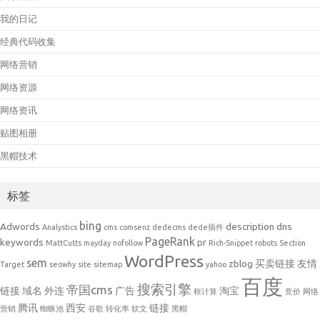
我的日记
经典代码收集
网络营销
网络资源
网络资讯
贴图相册
黑帽技术
标签
bing
Adwords
description
dns
Analystics
cms
comsenz
dedecms
dede插件
PageRank
keywords
pr
MattCutts
mayday
nofollow
Rich-Snippet
robots
Section
WordPress
sem
zblog
买卖链接
友情
Target
seowhy
site
sitemap
yahoo
百度
搜索引擎
帝国cms
链接
域名
外连
广告
淘宝
框计算
竞价
网络
腾讯
西安
链接
营销
蜘蛛池
谷歌
转化率
软文
黑帽