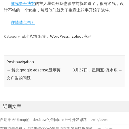
摇曳铃丹博客
的主人星铃丹我也很早前就知道了，很有名气，设
计不错的一个女生，然后他们就为了生意上的事开始了战斗。
详情请点击》
Category:
乱七八糟
标签：
WordPress
,
zblog
,
落伍
Post navigation
←
解决google adsense显示英
3月27日，星期五-流水账
→
文广告的问题
近期文章
自动推送到bing的indexNow的帝国cms插件开发思路
2025/05/08
百度搜索危机：揭秘黑帽SEO的流量掠夺手段与防御策略
2025/05/07