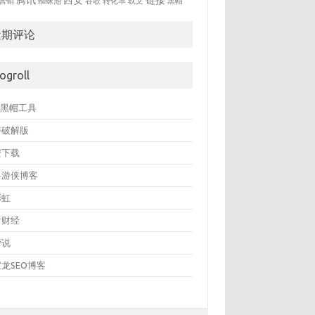
腾讯
西安
链接
营销
蜘蛛池
谷歌
转化率
软文
黑帽
近期评论
logroll
O黑帽工具
塔破解版
安下载
路游侠博客
彩虹
看财经
营说
龙SEO博客