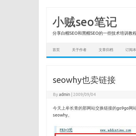
Skip
to
content
小贼seo笔记
分享白帽SEO和黑帽SEO的一些技术培训教
首页
关于作者
文章归档
订阅
seowhy也卖链接
By
admin
|
2009/09/04
今天上牟长青的那网站交换链接的go9go网
seowhy。