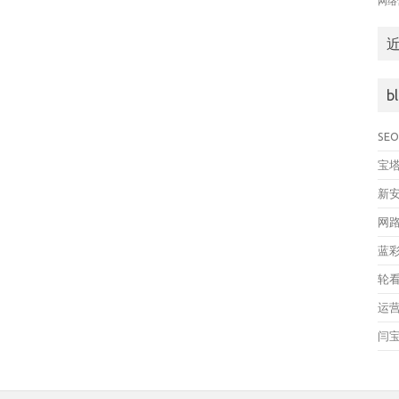
网络
b
SE
宝
新
网
蓝
轮
运
闫宝