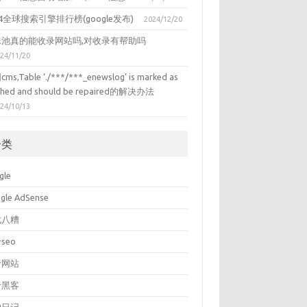
24全球搜索引擎排行榜(google发布)
2024/12/20
蛛池真的能收录网站吗,对收录有帮助吗
24/11/20
ms,Table ‘./***/***_enewslog’ is marked as
shed and should be repaired的解决办法
24/10/13
分类
gle
gle AdSense
七八糟
seo
于网站
于黑客