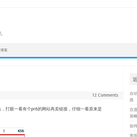
程。
本博客
自动
12 Comments
路
站，打眼一看有个pr6的网站再卖链接，仔细一看原来是
百
策
如何
帝国