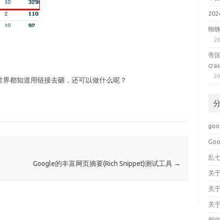
20
蜘
20
帝国c
cra
20
世界都知道用链接去砸，还可以做什么呢？
goo
Goo
乱
Google的丰富网页摘要(Rich Snippet)测试工具
→
关于
关
关