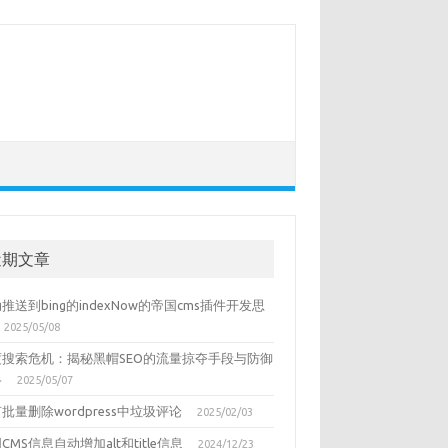
近期文章
推送到bing的indexNow的帝国cms插件开发思
2025/05/08
度搜索危机：揭秘黑帽SEO的流量掠夺手段与防御
略
2025/05/07
批量删除wordpress中垃圾评论
2025/02/03
CMS信息自动增加alt和title信息
2024/12/23