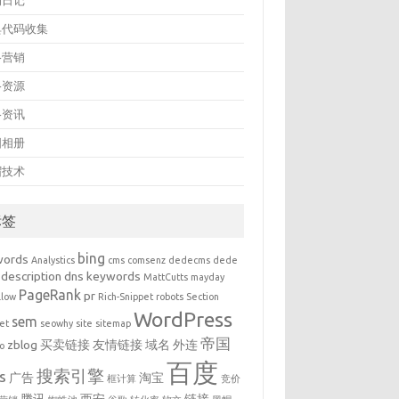
的日记
典代码收集
络营销
络资源
络资讯
图相册
帽技术
标签
bing
words
Analystics
cms
comsenz
dedecms
dede
description
dns
keywords
MattCutts
mayday
PageRank
pr
llow
Rich-Snippet
robots
Section
WordPress
sem
et
seowhy
site
sitemap
帝国
zblog
买卖链接
友情链接
域名
外连
o
百度
搜索引擎
s
广告
淘宝
框计算
竞价