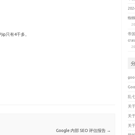
20
蜘
20
帝国c
ip只有4千多。
cra
20
goo
Goo
乱
关于
关
关
Google 内部 SEO 评估报告
→