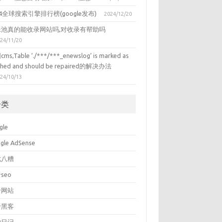
24全球搜索引擎排行榜(google发布)
2024/12/20
蛛池真的能收录网站吗,对收录有帮助吗
24/11/20
ms,Table ‘./***/***_enewslog’ is marked as
shed and should be repaired的解决办法
24/10/13
分类
gle
gle AdSense
七八糟
seo
于网站
于黑客