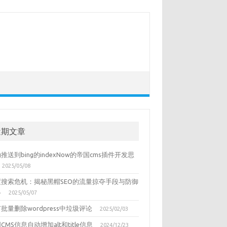
近期文章
推送到bing的indexNow的帝国cms插件开发思
2025/05/08
度搜索危机：揭秘黑帽SEO的流量掠夺手段与防御
略
2025/05/07
批量删除wordpress中垃圾评论
2025/02/03
CMS信息自动增加alt和title信息
2024/12/23