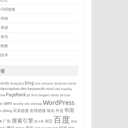
的日记
典代码收集
络营销
络资源
络资讯
图相册
帽技术
标签
bing
words
Analystics
cms
comsenz
dedecms
dede
description
dns
keywords
MattCutts
mayday
PageRank
pr
llow
Rich-Snippet
robots
Section
WordPress
sem
et
seowhy
site
sitemap
帝国
zblog
买卖链接
友情链接
域名
外连
o
百度
搜索引擎
s
广告
淘宝
框计算
竞价