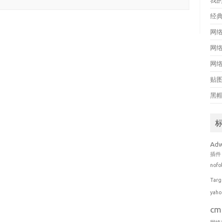
我
经
网
网
网
贴
黑
Ad
插件
nofo
Targ
yaho
cm