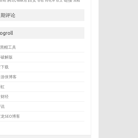
腾讯
西安
链接
营销
蜘蛛池
谷歌
转化率
软文
黑帽
近期评论
logroll
O黑帽工具
塔破解版
安下载
路游侠博客
彩虹
看财经
营说
龙SEO博客