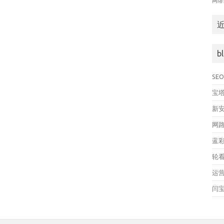
网络
b
SE
宝
新
网
蓝
轮
运
闫宝