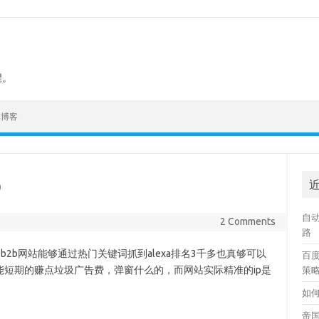
程。
本博客
O
自动
2 Comments
路
2b网站能够通过热门关键词抓到alexa排名3千多也真够可以
百
短期的赚点垃圾广告费，弹窗什么的，而网站实际精准的ip是
策
如何
帝国