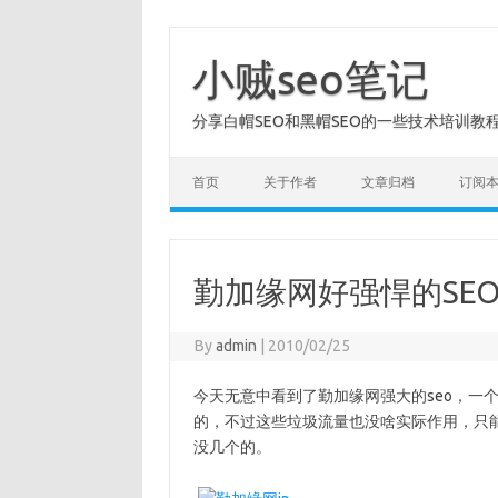
Skip
to
content
小贼seo笔记
分享白帽SEO和黑帽SEO的一些技术培训教
首页
关于作者
文章归档
订阅
勤加缘网好强悍的SE
By
admin
|
2010/02/25
今天无意中看到了勤加缘网强大的seo，一个b
的，不过这些垃圾流量也没啥实际作用，只能
没几个的。