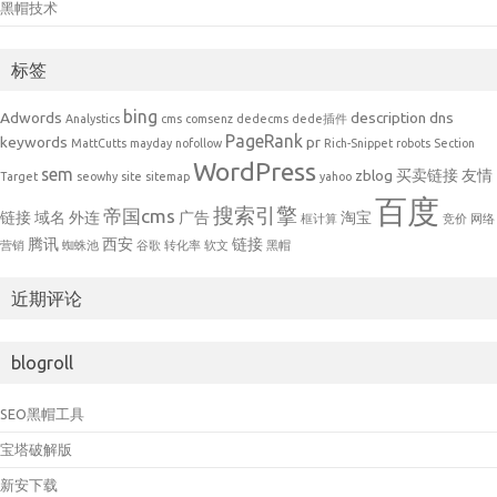
黑帽技术
标签
bing
Adwords
description
dns
Analystics
cms
comsenz
dedecms
dede插件
PageRank
keywords
pr
MattCutts
mayday
nofollow
Rich-Snippet
robots
Section
WordPress
sem
zblog
买卖链接
友情
Target
seowhy
site
sitemap
yahoo
百度
搜索引擎
帝国cms
链接
域名
外连
广告
淘宝
框计算
竞价
网络
腾讯
西安
链接
营销
蜘蛛池
谷歌
转化率
软文
黑帽
近期评论
blogroll
SEO黑帽工具
宝塔破解版
新安下载