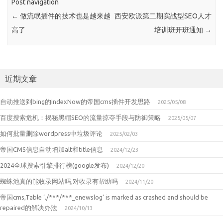
Post navigation
←
做流氓插件的技术也是越来越
西安欧派第二期实战型SEO人才
高了
培训班开班通知
→
近期文章
自动推送到bing的indexNow的帝国cms插件开发思路
2025/05/08
百度搜索危机：揭秘黑帽SEO的流量掠夺手段与防御策略
2025/05/07
如何批量删除wordpress中垃圾评论
2025/02/03
帝国CMS信息自动增加alt和title信息
2024/12/23
2024全球搜索引擎排行榜(google发布)
2024/12/20
蜘蛛池真的能收录网站吗,对收录有帮助吗
2024/11/20
帝国cms,Table ‘./***/***_enewslog’ is marked as crashed and should be
repaired的解决办法
2024/10/13