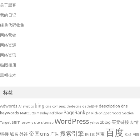
关于黑客
我的日记
经典代码收集
网络营销
网络资源
网络资讯
贴图相册
黑帽技术
标签
bing
Adwords
description
dns
Analystics
cms
comsenz
dedecms
dede插件
PageRank
keywords
pr
MattCutts
mayday
nofollow
Rich-Snippet
robots
Section
WordPress
sem
zblog
买卖链接
友情
Target
seowhy
site
sitemap
yahoo
百度
搜索引擎
帝国cms
链接
域名
外连
广告
淘宝
框计算
竞价
网络