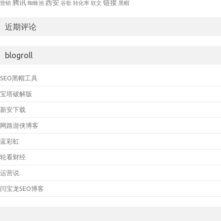
腾讯
西安
链接
营销
蜘蛛池
谷歌
转化率
软文
黑帽
近期评论
blogroll
SEO黑帽工具
宝塔破解版
新安下载
网路游侠博客
蓝彩虹
轮看财经
运营说
闫宝龙SEO博客