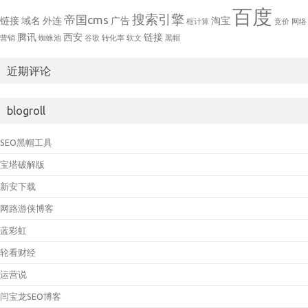
百度
搜索引擎
帝国cms
链接
域名
外连
广告
淘宝
框计算
竞价
网络
腾讯
西安
链接
营销
蜘蛛池
谷歌
转化率
软文
黑帽
近期评论
blogroll
SEO黑帽工具
宝塔破解版
新安下载
网路游侠博客
蓝彩虹
轮看财经
运营说
闫宝龙SEO博客