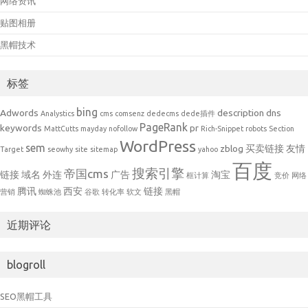
网络资讯
贴图相册
黑帽技术
标签
bing
Adwords
description
dns
Analystics
cms
comsenz
dedecms
dede插件
PageRank
keywords
pr
MattCutts
mayday
nofollow
Rich-Snippet
robots
Section
WordPress
sem
zblog
买卖链接
友情
Target
seowhy
site
sitemap
yahoo
百度
搜索引擎
帝国cms
链接
域名
外连
广告
淘宝
框计算
竞价
网络
腾讯
西安
链接
营销
蜘蛛池
谷歌
转化率
软文
黑帽
近期评论
blogroll
SEO黑帽工具