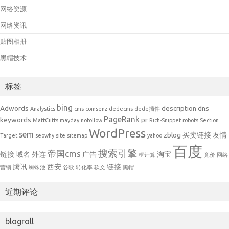
网络资源
网络资讯
贴图相册
黑帽技术
标签
bing
Adwords
description
dns
Analystics
cms
comsenz
dedecms
dede插件
PageRank
keywords
pr
MattCutts
mayday
nofollow
Rich-Snippet
robots
Section
WordPress
sem
zblog
买卖链接
友情
Target
seowhy
site
sitemap
yahoo
百度
搜索引擎
帝国cms
链接
域名
外连
广告
淘宝
框计算
竞价
网络
腾讯
西安
链接
营销
蜘蛛池
谷歌
转化率
软文
黑帽
近期评论
blogroll