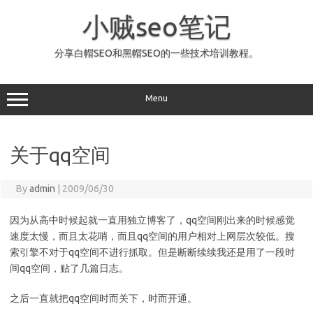
Skip
to
小贼seo笔记
content
分享白帽SEO和黑帽SEO的一些技术培训教程。
Menu
关于qq空间
By
admin
|
2009/06/30
因为从高中时候起就一直用独立博客了，qq空间刚出来的时候感觉
速度太慢，而且太花哨，而且qq空间的用户相对上网层次较低。搜
索引擎不对于qq空间不进行抓取。但是断断续续我还是用了一段时
间qq空间，贴了几篇日志。
之后一直就把qq空间时而关下，时而开通。