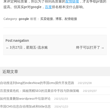
来评定网站质量，所以为了得到高质量的
友情链接
，才去争取pr值的
提高。但其实pr对google，
百度
排名根本没什么影响。
Category:
google
标签：
买卖链接
,
博客
,
友情链接
Post navigation
←
3月27日，星期五-流水账
终于可以打开了
→
近期文章
自动推送到bing的indexNow的帝国cms插件开发思路
2025/05/08
百度搜索危机：揭秘黑帽SEO的流量掠夺手段与防御策略
2025/05/07
如何批量删除wordpress中垃圾评论
2025/02/03
帝国CMS信息自动增加alt和title信息
2024/12/23