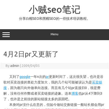
Skip
to
小贼seo笔记
content
分享白帽SEO和黑帽SEO的一些技术培训教程。
Menu
4月2日pr又更新了
By
admin
|
2009/04/05
又到了
google
一年n次的
pr
更新时间了，这次很失望，也许是谷
歌对买卖连接的查处力度加大，我的几个站可能被误认为是
买卖链
接
，因为都只向外做单向连接。而且有几个站pr直接归0，很是费
解，没有任何作弊或者买卖链接的迹象。连本
博客
也pr从4下降到3
了，也许是之前挂的新站链接太多的原因吧。
本身对pr没什么在意的，但如今做站交换链接一般站长都会用pr