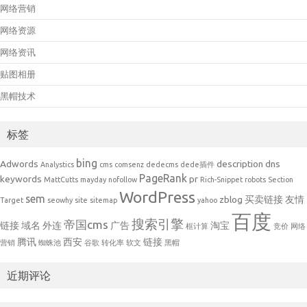
网络营销
网络资源
网络资讯
贴图相册
黑帽技术
标签
bing
Adwords
description
dns
Analystics
cms
comsenz
dedecms
dede插件
PageRank
keywords
pr
MattCutts
mayday
nofollow
Rich-Snippet
robots
Section
WordPress
sem
zblog
买卖链接
友情
Target
seowhy
site
sitemap
yahoo
百度
搜索引擎
帝国cms
链接
域名
外连
广告
淘宝
框计算
竞价
网络
腾讯
西安
链接
营销
蜘蛛池
谷歌
转化率
软文
黑帽
近期评论