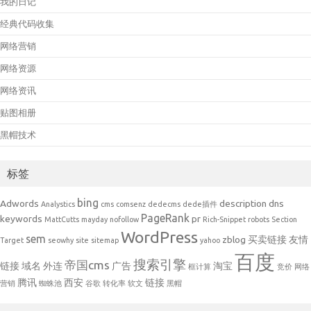
我的日记
经典代码收集
网络营销
网络资源
网络资讯
贴图相册
黑帽技术
标签
bing
Adwords
description
dns
Analystics
cms
comsenz
dedecms
dede插件
PageRank
keywords
pr
MattCutts
mayday
nofollow
Rich-Snippet
robots
Section
WordPress
sem
zblog
买卖链接
友情
Target
seowhy
site
sitemap
yahoo
百度
搜索引擎
帝国cms
链接
域名
外连
广告
淘宝
框计算
竞价
网络
腾讯
西安
链接
营销
蜘蛛池
谷歌
转化率
软文
黑帽