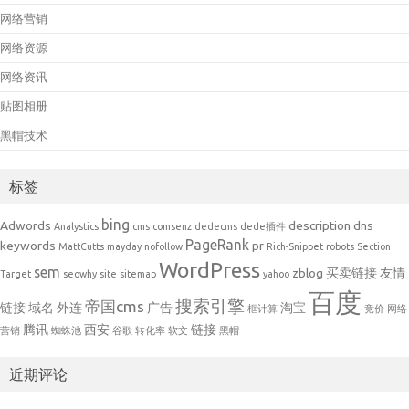
网络营销
网络资源
网络资讯
贴图相册
黑帽技术
标签
bing
Adwords
description
dns
Analystics
cms
comsenz
dedecms
dede插件
PageRank
keywords
pr
MattCutts
mayday
nofollow
Rich-Snippet
robots
Section
WordPress
sem
zblog
买卖链接
友情
Target
seowhy
site
sitemap
yahoo
百度
搜索引擎
帝国cms
链接
域名
外连
广告
淘宝
框计算
竞价
网络
腾讯
西安
链接
营销
蜘蛛池
谷歌
转化率
软文
黑帽
近期评论