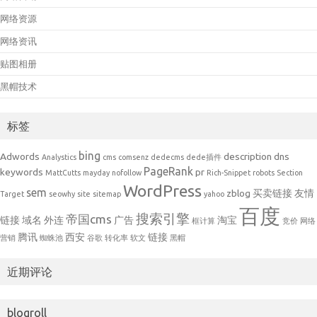
网络资源
网络资讯
贴图相册
黑帽技术
标签
bing
Adwords
description
dns
Analystics
cms
comsenz
dedecms
dede插件
PageRank
keywords
pr
MattCutts
mayday
nofollow
Rich-Snippet
robots
Section
WordPress
sem
zblog
买卖链接
友情
Target
seowhy
site
sitemap
yahoo
百度
搜索引擎
帝国cms
链接
域名
外连
广告
淘宝
框计算
竞价
网络
腾讯
西安
链接
营销
蜘蛛池
谷歌
转化率
软文
黑帽
近期评论
blogroll